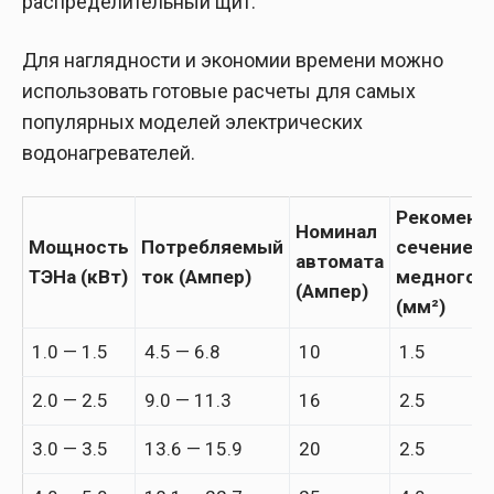
распределительный щит.
Для наглядности и экономии времени можно
использовать готовые расчеты для самых
популярных моделей электрических
водонагревателей.
Рекоменд
Номинал
Мощность
Потребляемый
сечение
автомата
ТЭНа (кВт)
ток (Ампер)
медного к
(Ампер)
(мм²)
1.0 — 1.5
4.5 — 6.8
10
1.5
2.0 — 2.5
9.0 — 11.3
16
2.5
3.0 — 3.5
13.6 — 15.9
20
2.5